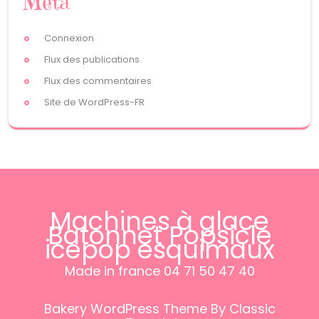
Méta
Connexion
Flux des publications
Flux des commentaires
Site de WordPress-FR
Machines à glace
Batonnet Popsicle
icepop esquimaux
Made in france 04 71 50 47 40
Bakery WordPress Theme
By Classic