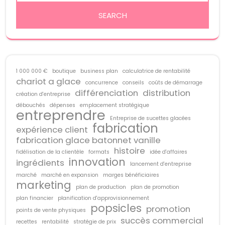
1 000 000 €
boutique
business plan
calculatrice de rentabilité
chariot a glace
concurrence
conseils
coûts de démarrage
différenciation
distribution
création d'entreprise
débouchés
dépenses
emplacement stratégique
entreprendre
Entreprise de sucettes glacées
fabrication
expérience client
fabrication glace batonnet vanille
histoire
fidélisation de la clientèle
formats
idée d'affaires
innovation
ingrédients
lancement d'entreprise
marché
marché en expansion
marges bénéficiaires
marketing
plan de production
plan de promotion
plan financier
planification d'approvisionnement
popsicles
promotion
points de vente physiques
succès commercial
recettes
rentabilité
stratégie de prix