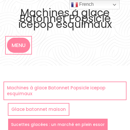
Skip
French
to
Machines à glace
content
Batonnet Popsicle
icepop esquimaux
MENU
Machines à glace Batonnet Popsicle icepop
esquimaux
Glace batonnet maison
Sucettes glacées : un marché en plein essor