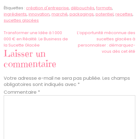
Étiquettes :
création d'entreprise
,
débouchés
,
formats
,
ingrédients
,
innovation
,
marché
,
packagings
,
potentiel
,
recettes
,
sucettes glacées
Navigation
Transformer une Idée à 1 000
L’opportunité méconnue des
000 € en Réalité: Le Business de
sucettes glacées à
de
la Sucette Glacée
personnaliser : démarquez-
Laisser un
vous dès cet été
l’article
commentaire
Votre adresse e-mail ne sera pas publiée.
Les champs
obligatoires sont indiqués avec
*
Commentaire
*