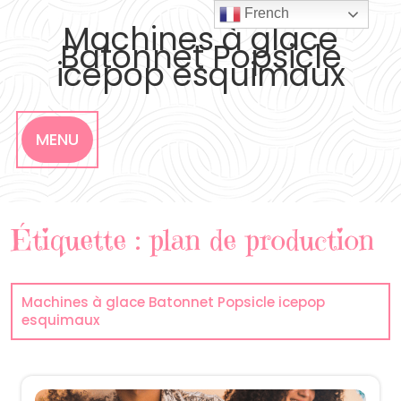
Skip
French
to
Machines à glace
content
Batonnet Popsicle
icepop esquimaux
MENU
Étiquette :
plan de production
Machines à glace Batonnet Popsicle icepop
esquimaux