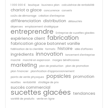
1 000 000 €
boutique
business plan
calculatrice de rentabilité
chariot a glace
concurrence
conseils
coûts de démarrage
création d'entreprise
différenciation
distribution
débouchés
dépenses
emplacement stratégique
entreprendre
Entreprise de sucettes glacées
fabrication
expérience client
fabrication glace batonnet vanille
histoire
fidélisation de la clientèle
formats
idée d'affaires
innovation
ingrédients
lancement d'entreprise
marché
marché en expansion
marges bénéficiaires
marketing
plan de production
plan de promotion
plan financier
planification d'approvisionnement
popsicles
promotion
points de vente physiques
recettes
rentabilité
stratégie de prix
succès commercial
sucettes glacées
tendances
variété de produits
vente en ligne