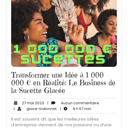
Transformer une Idée à 1 000
000 € en Réalité: Le Business de
la Sucette Glacée
27
Aucun
27 mai 2023
|
Aucun commentaire
mai
glace-
8
commentaire
|
glace-batonnet
|
8 h 57 min
2023
batonnet
h
Il est souvent dit que les meilleures idées
57
d’entreprise viennent de nos passions ou d’une
min