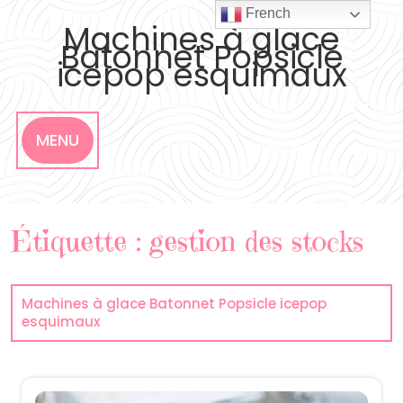
Skip
French
to
Machines à glace
content
Batonnet Popsicle
icepop esquimaux
MENU
Étiquette :
gestion des stocks
Machines à glace Batonnet Popsicle icepop
esquimaux