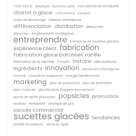
1 000 000 €
boutique
business plan
calculatrice de rentabilité
chariot a glace
concurrence
conseils
coûts de démarrage
création d'entreprise
différenciation
distribution
débouchés
dépenses
emplacement stratégique
entreprendre
Entreprise de sucettes glacées
fabrication
expérience client
fabrication glace batonnet vanille
histoire
fidélisation de la clientèle
formats
idée d'affaires
innovation
ingrédients
lancement d'entreprise
marché
marché en expansion
marges bénéficiaires
marketing
plan de production
plan de promotion
plan financier
planification d'approvisionnement
popsicles
promotion
points de vente physiques
recettes
rentabilité
stratégie de prix
succès commercial
sucettes glacées
tendances
variété de produits
vente en ligne