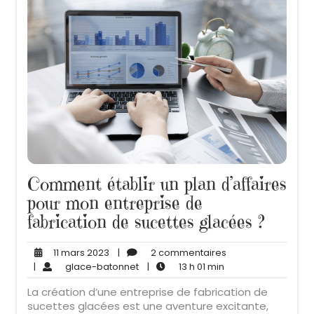
Comment établir un plan d’affaires
pour mon entreprise de
fabrication de sucettes glacées ?
11
2
11 mars 2023
|
2 commentaires
mars
glace-
13
commentaires
|
glace-batonnet
|
13 h 01 min
2023
batonnet
h
La création d’une entreprise de fabrication de
01
sucettes glacées est une aventure excitante,
min