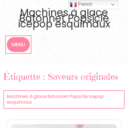
Skip
French
to
Machines à glace
content
Batonnet Popsicle
icepop esquimaux
MENU
Étiquette :
Saveurs originales
Machines à glace Batonnet Popsicle icepop
esquimaux