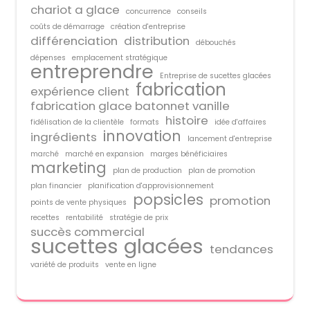
chariot a glace
concurrence
conseils
coûts de démarrage
création d'entreprise
différenciation
distribution
débouchés
dépenses
emplacement stratégique
entreprendre
Entreprise de sucettes glacées
fabrication
expérience client
fabrication glace batonnet vanille
histoire
fidélisation de la clientèle
formats
idée d'affaires
innovation
ingrédients
lancement d'entreprise
marché
marché en expansion
marges bénéficiaires
marketing
plan de production
plan de promotion
plan financier
planification d'approvisionnement
popsicles
promotion
points de vente physiques
recettes
rentabilité
stratégie de prix
succès commercial
sucettes glacées
tendances
variété de produits
vente en ligne