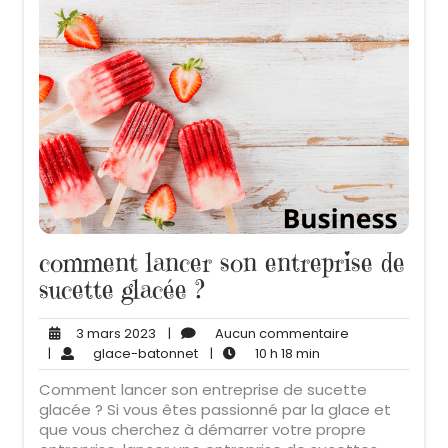
comment lancer son entreprise de
sucette glacée ?
3
Aucun
3 mars 2023
|
Aucun commentaire
mars
glace-
10
commentaire
|
glace-batonnet
|
10 h 18 min
2023
batonnet
h
Comment lancer son entreprise de sucette
18
glacée ? Si vous êtes passionné par la glace et
min
que vous cherchez à démarrer votre propre