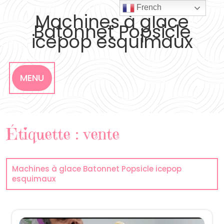
Skip
French
to
Machines à glace
content
Batonnet Popsicle
icepop esquimaux
MENU
Étiquette :
vente
Machines à glace Batonnet Popsicle icepop
esquimaux