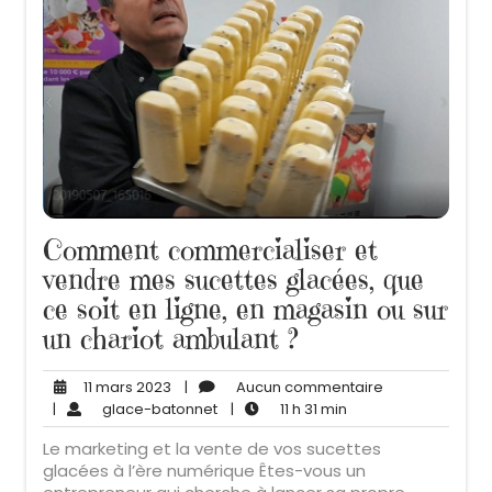
Comment commercialiser et
vendre mes sucettes glacées, que
ce soit en ligne, en magasin ou sur
un chariot ambulant ?
11
Aucun
11 mars 2023
|
Aucun commentaire
mars
glace-
11
commentaire
|
glace-batonnet
|
11 h 31 min
2023
batonnet
h
Le marketing et la vente de vos sucettes
31
glacées à l’ère numérique Êtes-vous un
min