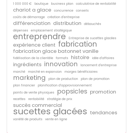
1 000 000 €
boutique
business plan
calculatrice de rentabilité
chariot a glace
concurrence
conseils
coûts de démarrage
création d'entreprise
différenciation
distribution
débouchés
dépenses
emplacement stratégique
entreprendre
Entreprise de sucettes glacées
fabrication
expérience client
fabrication glace batonnet vanille
histoire
fidélisation de la clientèle
formats
idée d'affaires
innovation
ingrédients
lancement d'entreprise
marché
marché en expansion
marges bénéficiaires
marketing
plan de production
plan de promotion
plan financier
planification d'approvisionnement
popsicles
promotion
points de vente physiques
recettes
rentabilité
stratégie de prix
succès commercial
sucettes glacées
tendances
variété de produits
vente en ligne