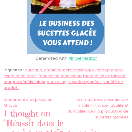
Generated with
Pin Generator
Étiquettes :
boutique
,
emplacement stratégique
,
entreprendre
,
expérience client
,
fabrication
,
innovation
,
marché en expansion
,
marges bénéficiaires
,
marketing
,
sucettes glacées
,
variété de
produits
Navigation
Lancement d’un projet en
Les machines à esquimaux
Afrique
made in France : qualité et
de
1 thought on
durabilité pour la production de
sucettes glacées
l’article
“Réussir dans le