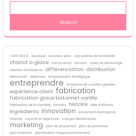
1 000 000 €
boutique
business plan
calculatrice de rentabilité
chariot a glace
concurrence
conseils
coûts de démarrage
différenciation
distribution
création d'entreprise
débouchés
dépenses
emplacement stratégique
entreprendre
Entreprise de sucettes glacées
fabrication
expérience client
fabrication glace batonnet vanille
histoire
fidélisation de la clientèle
formats
idée d'affaires
innovation
ingrédients
lancement d'entreprise
marché
marché en expansion
marges bénéficiaires
marketing
plan de production
plan de promotion
plan financier
planification d'approvisionnement