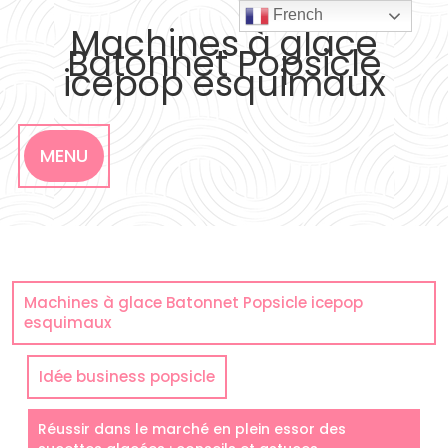
Skip
French
to
Machines à glace
content
Batonnet Popsicle
icepop esquimaux
MENU
Machines à glace Batonnet Popsicle icepop
esquimaux
Idée business popsicle
Réussir dans le marché en plein essor des